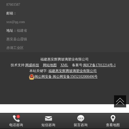
87603587
邮箱：
xxx@qq.com
地址：
福建省
惠安县山霞镇
赤湖工业区
福建惠安辉腾玻璃塑业有限公司
技术支持:
网盛科技
网站地图
XML
备案号:
闽ICP备17012214号-1
本站关键字:
福建惠安辉腾玻璃塑业有限公司
闽公网安备
闽公网安备35052102000496号
电话咨询
短信咨询
留言咨询
查看地图