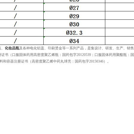
瓶、
化妆品瓶
及各种电化铝盖、印刷烫金等一系列产品，是集设计、研发、生产、销售为
口服固体药用高密度聚乙烯瓶：国药包字20120539；口服固体药用聚酯瓶：国药包字20
和容器注册证书（高密度聚乙烯中药丸球壳：国药包字20150346）。