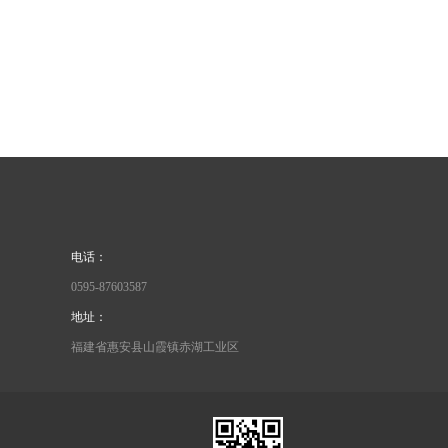
电话：
0595-87603587
地址：
福建省惠安县山霞镇赤湖工业区